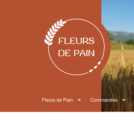
Aller
Aller
à
au
la
contenu
navigation
Fleurs de Pain
Commandes