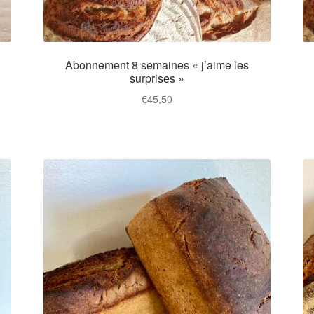
Abonnement 8 semaines « j’aime les
surprises »
€
45,50
Ce
produit
a
plusieurs
variations.
Les
options
peuvent
être
choisies
sur
la
page