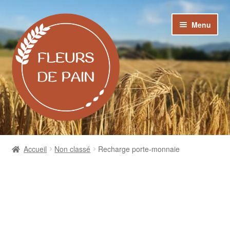
Aller
Aller
Menu
à
au
la
contenu
navigation
Fleurs de Pain
Accueil
Non classé
Recharge porte-monnaie
Commandes
Mon compte