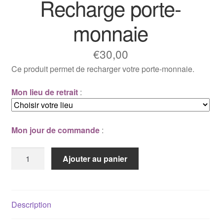
Recharge porte-
monnaie
€
30,00
Ce produit permet de recharger votre porte-monnaie.
Mon lieu de retrait
:
Mon jour de commande
:
quantité
Ajouter au panier
de
Recharge
porte-
monnaie
Description