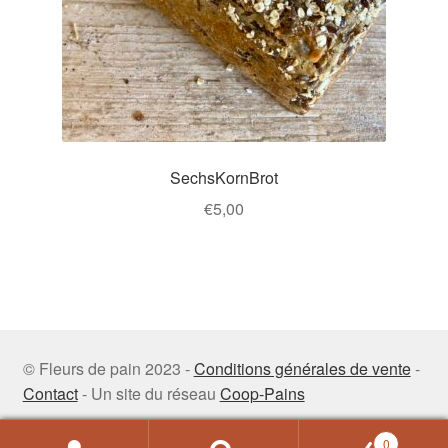
choisies
sur
la
page
du
produit
SechsKornBrot
€
5,00
Ce
produit
a
plusieurs
variations.
© Fleurs de pain 2023 -
Conditions générales de vente
-
Les
Contact
- Un site du réseau
Coop-Pains
options
peuvent
0