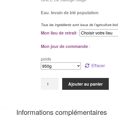
Eau
,
levain de blé population
Tous les ingrédients sont issus de l’agriculture bio
Mon lieu de retrait
:
Mon jour de commande
:
poids
Effacer
quantité
Ajouter au panier
de
L'Ultra
Local
Informations complémentaires