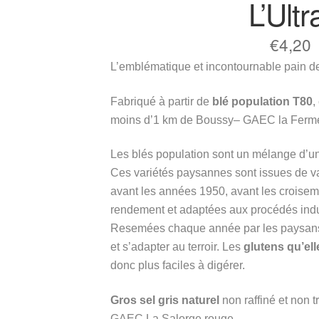
L’Ultr
€
4,20
L’emblématique et incontournable pain d
Fabriqué à partir de
blé population T80
,
moins d’1 km de Boussy– GAEC la Ferm
Les blés population sont un mélange d’une
Ces variétés paysannes sont issues de va
avant les années 1950, avant les croisemen
rendement et adaptées aux procédés indust
Resemées chaque année par les paysans, 
et s’adapter au terroir. Les
glutens qu’el
donc plus faciles à digérer.
Gros sel gris naturel
non raffiné et non t
GAEC La Salorge rouge