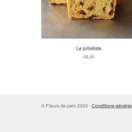
Le juilletiste
€
6,00
Ce
produit
a
plusieurs
variations.
Les
© Fleurs de pain 2023 -
Conditions général
options
peuvent
être
choisies