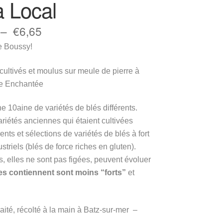
a Local
Plage
–
€
6,65
de
e Boussy!
prix :
 cultivés et moulus sur meule de pierre à
€4,20
e Enchantée
à
 10aine de variétés de blés différents.
€6,65
riétés anciennes qui étaient cultivées
ts et sélections de variétés de blés à fort
riels (blés de force riches en gluten).
elles ne sont pas figées, peuvent évoluer
les contiennent sont moins “forts”
et
raité, récolté à la main à Batz-sur-mer –